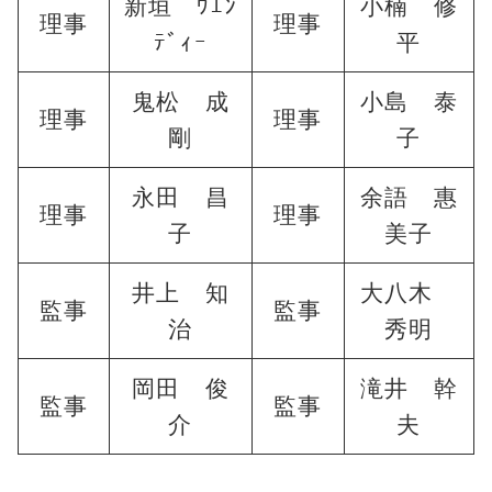
新垣 ｳｴﾝ
小楠 修
理事
理事
ﾃﾞｨｰ
平
鬼松 成
小島 泰
理事
理事
剛
子
永田 昌
余語 惠
理事
理事
子
美子
井上 知
大八木
監事
監事
治
秀明
岡田 俊
滝井 幹
監事
監事
介
夫