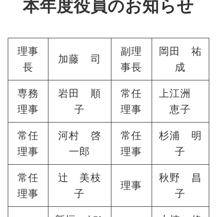
本年度役員のお知らせ
理事
副理
岡田 祐
加藤 司
長
事長
成
専務
岩田 順
常任
上江洲
理事
子
理事
恵子
常任
河村 啓
常任
杉浦 明
理事
一郎
理事
子
常任
辻 美枝
秋野 昌
理事
理事
子
子