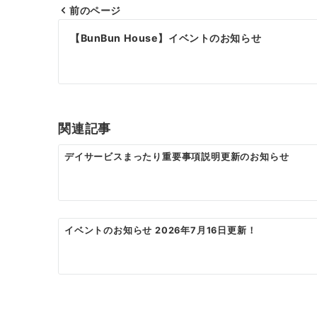
前のページ
投
【BunBun House】イベントのお知らせ
稿
ナ
ビ
ゲ
関連記事
ー
デイサービスまったり重要事項説明更新のお知らせ
シ
ョ
ン
イベントのお知らせ 2026年7月16日更新！